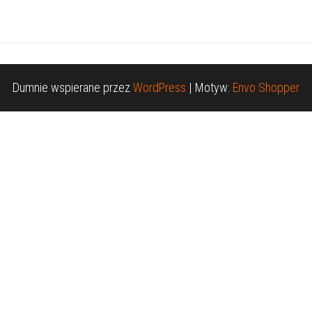
Dumnie wspierane przez
WordPress
|
Motyw:
Envo Shopper