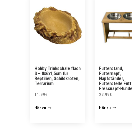
Hobby Trinkschale flach
Futterstand,
S – 8x6x1,5cm für
Futternapf,
Reptilien, Schildkröten,
Napfständer,
Terrarium
Futterstelle Futt
Fressnapf-Hund
11.99
€
22.99
€
Hör zu
Hör zu