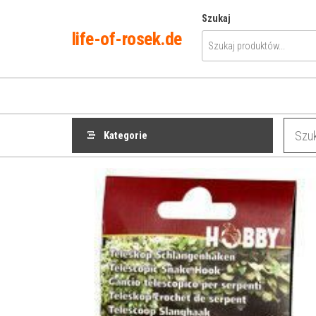
Przejdź
Szukaj
do
life-of-rosek.de
treści
Kategorie