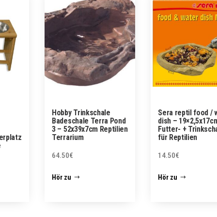
Hobby Trinkschale
Sera reptil food /
Badeschale Terra Pond
dish – 19×2,5x17c
3 – 52x39x7cm Reptilien
Futter- + Trinksch
erplatz
Terrarium
für Reptilien
e
64.50
€
14.50
€
Hör zu
Hör zu