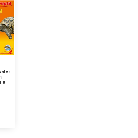
 water
m
ale