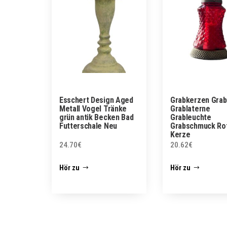
Esschert Design Aged
Grabkerzen Gra
Metall Vogel Tränke
Grablaterne
grün antik Becken Bad
Grableuchte
Futterschale Neu
Grabschmuck Rot 
Kerze
24.70
€
20.62
€
Hör zu
Hör zu