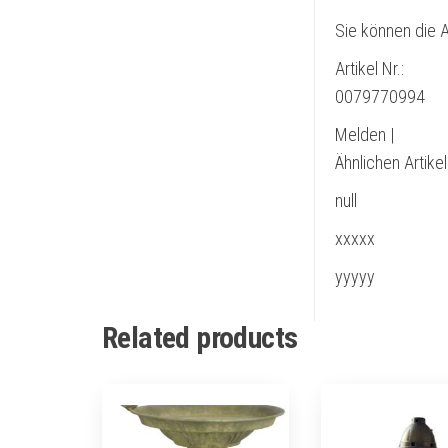
Sie können die A
Artikel Nr.:
0079770994
Melden |
Ähnlichen Artike
null
xxxxx
yyyyy
Related products