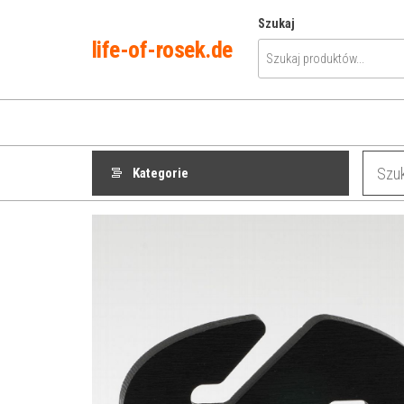
Przejdź
Szukaj
do
life-of-rosek.de
treści
Kategorie