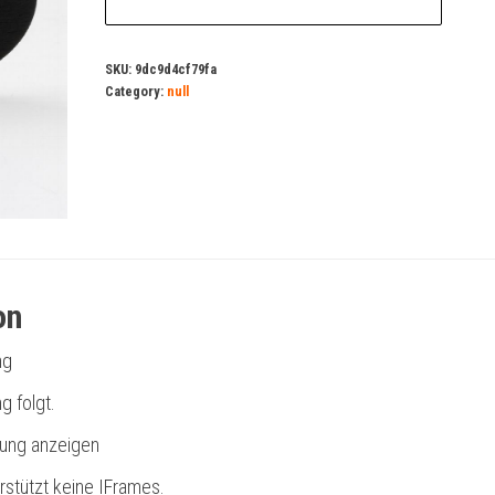
SKU:
9dc9d4cf79fa
Category:
null
on
ng
g folgt.
bung anzeigen
rstützt keine IFrames.