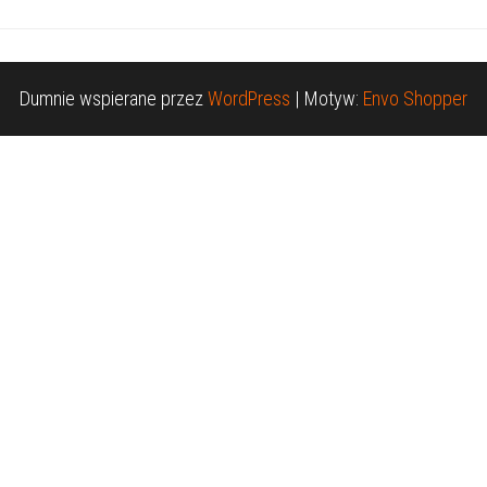
Dumnie wspierane przez
WordPress
|
Motyw:
Envo Shopper