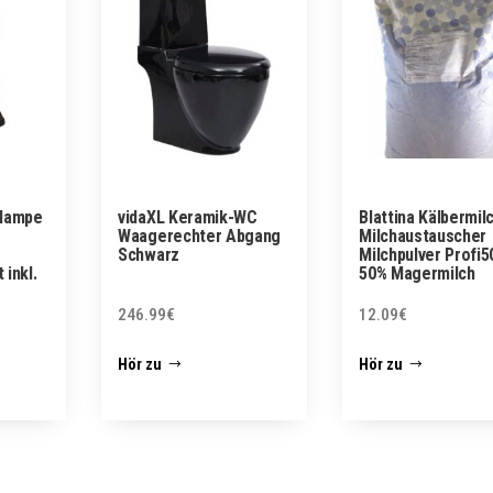
blampe
vidaXL Keramik-WC
Blattina Kälbermil
Waagerechter Abgang
Milchaustauscher
Schwarz
Milchpulver Profi5
inkl.
50% Magermilch
246.99
€
12.09
€
Hör zu
Hör zu