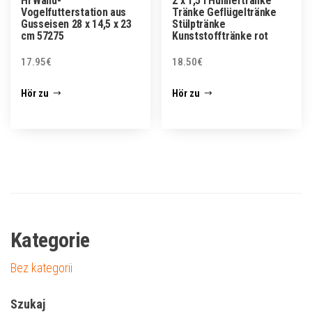
HI Wand-
2 x 1,5 l Hühnertränke
Vogelfutterstation aus
Tränke Geflügeltränke
Gusseisen 28 x 14,5 x 23
Stülptränke
cm 57275
Kunststofftränke rot
17.95
€
18.50
€
Hör zu
Hör zu
Kategorie
Bez kategorii
Szukaj