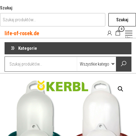
Przejdź
Szukaj
do
Szukaj
treści
0
life-of-rosek.de
Menu
Kategorie