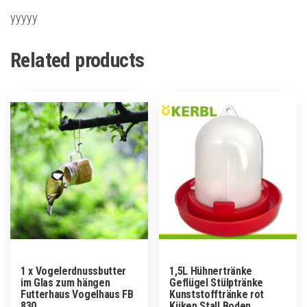
yyyyy
Related products
1 x Vogelerdnussbutter
1,5L Hühnertränke
im Glas zum hängen
Geflügel Stülptränke
Futterhaus Vogelhaus FB
Kunststofftränke rot
830
Küken Stall Boden