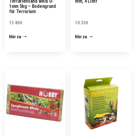
Terrariensand weiß 0-
mm, 4 Liter
1mm 5kg – Bodengrund
für Terrarium
15.80
€
10.33
€
Hör zu
Hör zu