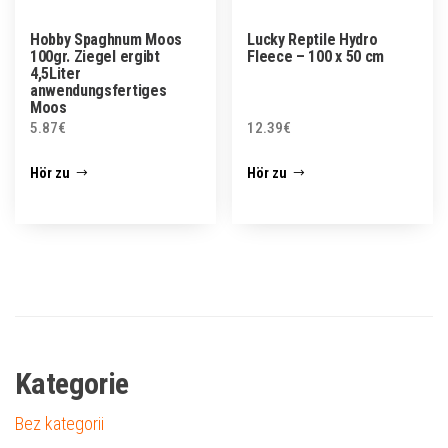
Hobby Spaghnum Moos
Lucky Reptile Hydro
100gr. Ziegel ergibt
Fleece – 100 x 50 cm
4,5Liter
anwendungsfertiges
Moos
5.87
€
12.39
€
Hör zu
Hör zu
Kategorie
Bez kategorii