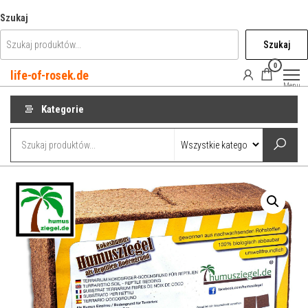
Przejdź
Szukaj
do
Szukaj
treści
0
life-of-rosek.de
Menu
Kategorie