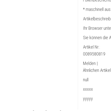
* maschinell aus
Artikelbeschrei
Ihr Browser unte
Sie können die A
Artikel Nr.:
0089580819
Melden |
Ähnlichen Artike
null
xxxxx
yyyyy