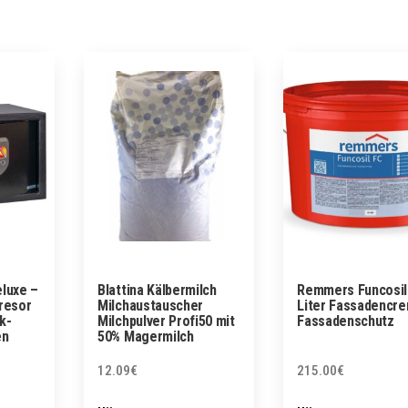
eluxe –
Blattina Kälbermilch
Remmers Funcosil
resor
Milchaustauscher
Liter Fassadencr
k-
Milchpulver Profi50 mit
Fassadenschutz
en
50% Magermilch
12.09
€
215.00
€