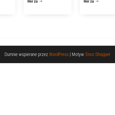
Hör zu
Hör zu
Dumnie wspierane przez
WordPress
|
Motyw:
Envo Shopper