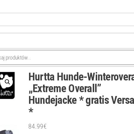
Hurtta Hunde-Winterovera
„Extreme Overall”
Hundejacke * gratis Vers
*
84.99
€