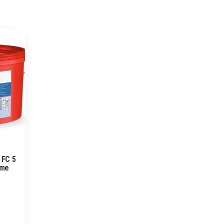
 FC 5
eme