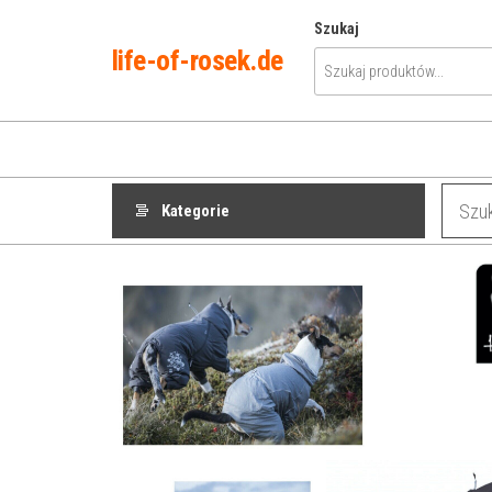
Przejdź
Szukaj
do
life-of-rosek.de
treści
Kategorie