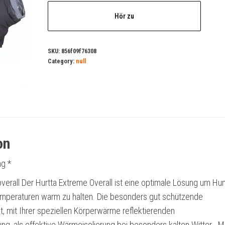
Hör zu
SKU:
856f09f76308
Category:
null
on
g *
verall Der Hurtta Extreme Overall ist eine optimale Lösung um Hu
mperaturen warm zu halten. Die besonders gut schützende
t, mit Ihrer speziellen Körperwärme reflektierenden
ng, als effektive Wärmeisolierung bei besonders kalten Witter… M