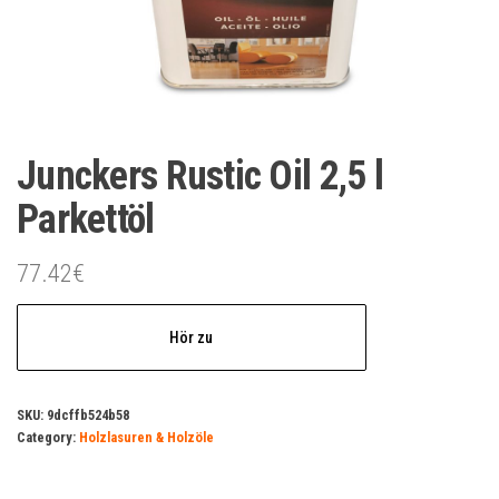
Junckers Rustic Oil 2,5 l
Parkettöl
77.42
€
Hör zu
SKU:
9dcffb524b58
Category:
Holzlasuren & Holzöle