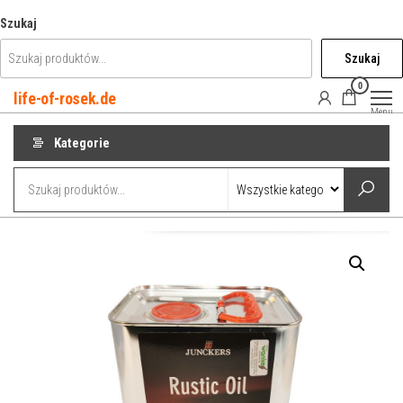
Przejdź
Szukaj
do
Szukaj
treści
0
life-of-rosek.de
Menu
Kategorie