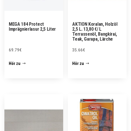
MEGA 184 Protect
AKTION Koralan, Holzöl
Imprägnierlasur 2,5 Liter
2,5 L. 13,80 €/ L
Terrassenöl, Bangkirai,
Teak, Garapa, Lärche
69.79
€
35.66
€
Hör zu
Hör zu