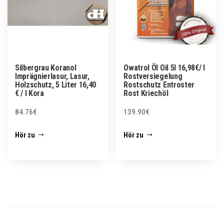
Silbergrau Koranol
Owatrol Öl Oil 5l 16,98€/ l
Imprägnierlasur, Lasur,
Rostversiegelung
Holzschutz, 5 Liter 16,40
Rostschutz Entroster
€ / l Kora
Rost Kriechöl
84.76
€
139.90
€
Hör zu
Hör zu