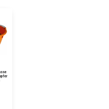
asse
upfer
n