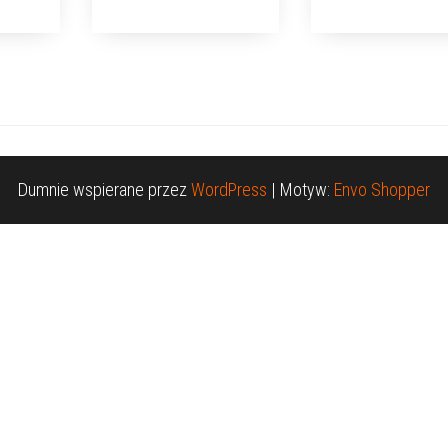
Dumnie wspierane przez
WordPress
|
Motyw:
Envo Shopper