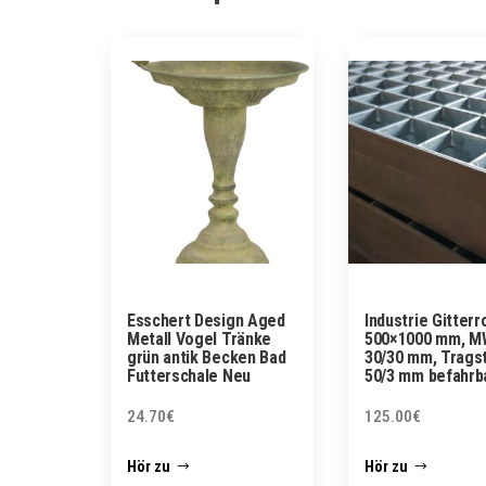
Esschert Design Aged
Industrie Gitterr
Metall Vogel Tränke
500×1000 mm, M
grün antik Becken Bad
30/30 mm, Trags
Futterschale Neu
50/3 mm befahrb
24.70
€
125.00
€
Hör zu
Hör zu