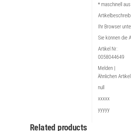
* maschinell aus
Artikelbeschrei
Ihr Browser unte
Sie können die A
Artikel Nr.:
0058044649
Melden |
Ähnlichen Artike
null
xxxxx
yyyyy
Related products