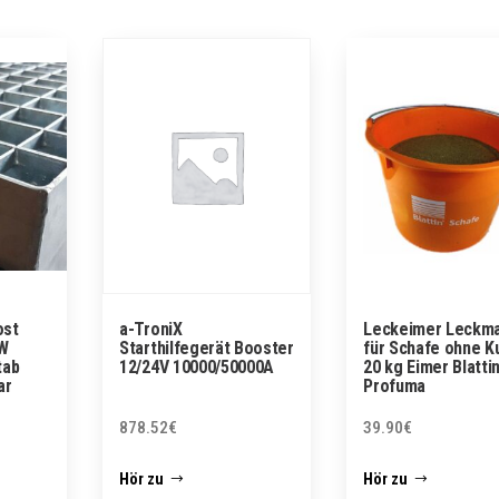
ost
a-TroniX
Leckeimer Leckm
W
Starthilfegerät Booster
für Schafe ohne K
tab
12/24V 10000/50000A
20 kg Eimer Blatti
ar
Profuma
878.52
€
39.90
€
Hör zu
Hör zu