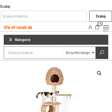
Przejdź
Szukaj
do
Szukaj
treści
0
life-of-rosek.de
Menu
Kategorie