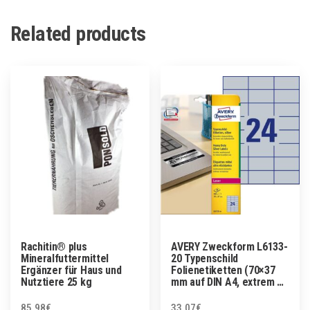
Related products
Rachitin® plus
AVERY Zweckform L6133-
Mineralfuttermittel
20 Typenschild
Ergänzer für Haus und
Folienetiketten (70×37
Nutztiere 25 kg
mm auf DIN A4, extrem …
85.98
€
33.07
€