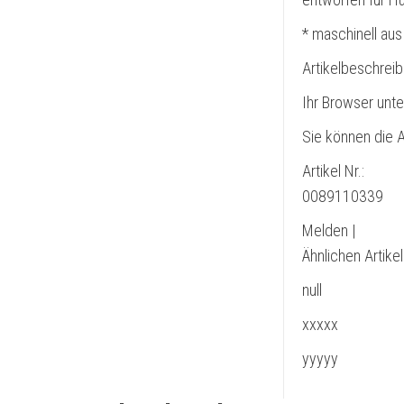
* maschinell aus
Artikelbeschrei
Ihr Browser unte
Sie können die A
Artikel Nr.:
0089110339
Melden |
Ähnlichen Artike
null
xxxxx
yyyyy