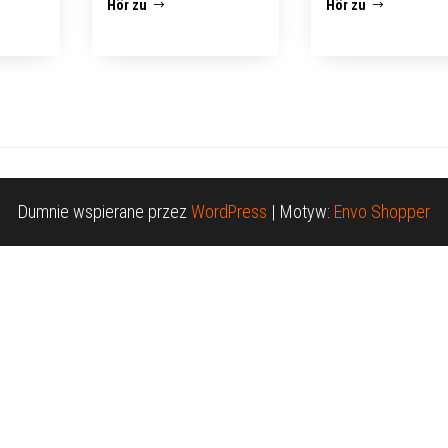
Hör zu
Hör zu
Dumnie wspierane przez
WordPress
|
Motyw:
Envo Shopper