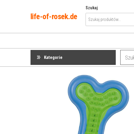
Przejdź
Szukaj
do
life-of-rosek.de
treści
Kategorie