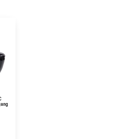
C
gang