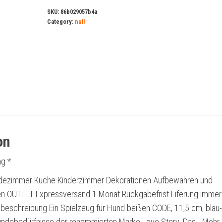
SKU:
86b029057b4a
Category:
null
on
g *
ezimmer Küche Kinderzimmer Dekorationen Aufbewahren und
n OUTLET Expressversand 1 Monat Rückgabefrist Liferung immer
lbeschreibung Ein Spielzeug für Hund beißen CODE, 11,5 cm, blau
undebedürfnisse der renommierten Marke Love Story. Das… Mehr