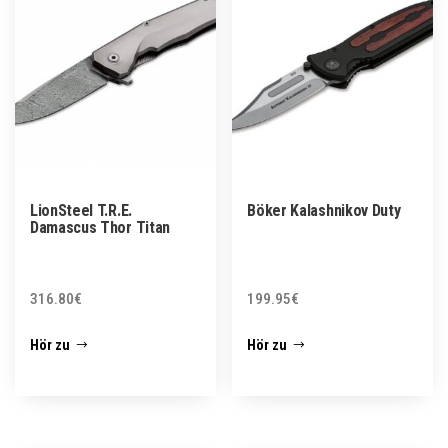
LionSteel T.R.E.
Böker Kalashnikov Duty
Damascus Thor Titan
316.80
€
199.95
€
Hör zu
Hör zu