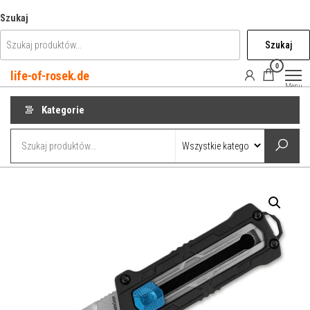
Przejdź
Szukaj
do
Szukaj
treści
0
life-of-rosek.de
Menu
Kategorie