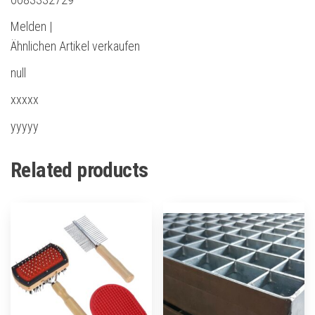
Melden |
Ähnlichen Artikel verkaufen
null
xxxxx
yyyyy
Related products