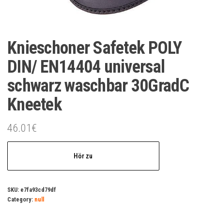
Knieschoner Safetek POLY
DIN/ EN14404 universal
schwarz waschbar 30GradC
Kneetek
46.01
€
Hör zu
SKU:
e7fa93cd79df
Category:
null