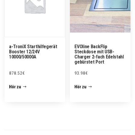
a-TroniX Starthilfegerät
EVOline BackFlip
Booster 12/24V
Steckdose mit USB-
10000/50000A
Charger 2-fach Edelstahl
gebürstet Port
878.52
€
93.98
€
Hör zu
Hör zu