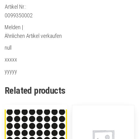
Artikel Nr.:
0099350002
Melden |
Ähnlichen Artikel verkaufen
null
xxxxx
yyyyy
Related products