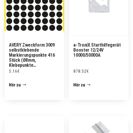
AVERY Zweckform 3009
a-TroniX Starthilfegerät
selbstklebende
Booster 12/24V
Markierungspunkte 416
10000/50000A
Stück (Ø8mm,
Klebepunkte…
5.16
€
878.52
€
Hör zu
Hör zu