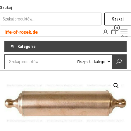
Przejdź
Szukaj
do
Szukaj
treści
0
life-of-rosek.de
Menu
Kategorie