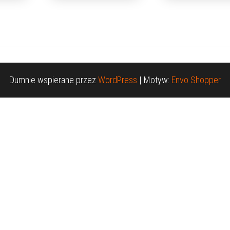
Dumnie wspierane przez
WordPress
|
Motyw:
Envo Shopper