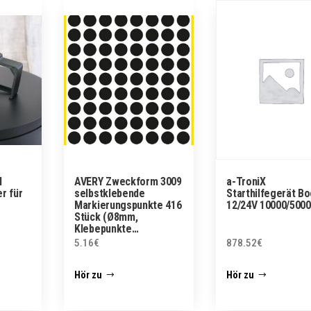
l
AVERY Zweckform 3009
a-TroniX
r für
selbstklebende
Starthilfegerät B
Markierungspunkte 416
12/24V 10000/500
Stück (Ø8mm,
Klebepunkte…
5.16
€
878.52
€
Hör zu
Hör zu