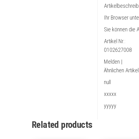
Artikelbeschrei
Ihr Browser unte
Sie können die A
Artikel Nr.:
0102627008
Melden |
Ähnlichen Artike
null
xxxxx
yyyyy
Related products