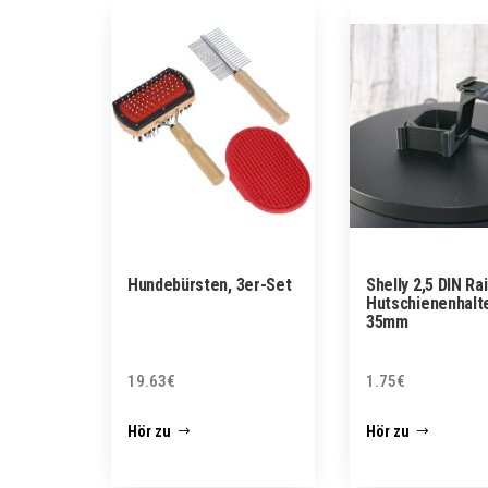
Hundebürsten, 3er-Set
Shelly 2,5 DIN Rai
Hutschienenhalte
35mm
19.63
€
1.75
€
Hör zu
Hör zu