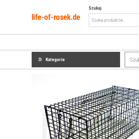
Przejdź
Szukaj
do
life-of-rosek.de
treści
Kategorie