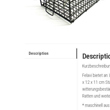
Description
Descripti
Kurzbeschreibun
Felavi bietet an
x 12 x 11 cm St
witterungsbestä
Ratten und weite
* maschinell aus