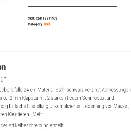
SKU:
f2d11ee11572
Category:
null
on
g *
: Lebendfalle 24 cm Material: Stahl schwarz verzinkt Abmessungen
ärke: 2 mm Klapptür mit 2 starken Federn Sehr robust und
ndig Einfache Einstellung Unkomplizierten Lebenfang von Mäuse ,
ren Kleintieren… Mehr
 der Artikelbeschreibung erstellt