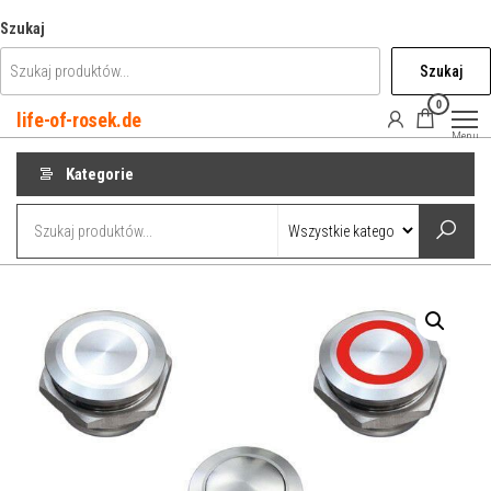
Przejdź
Szukaj
do
Szukaj
treści
0
life-of-rosek.de
Menu
Kategorie