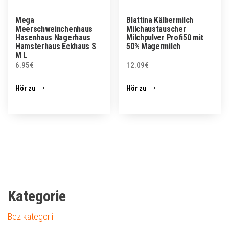
Mega
Blattina Kälbermilch
Meerschweinchenhaus
Milchaustauscher
Hasenhaus Nagerhaus
Milchpulver Profi50 mit
Hamsterhaus Eckhaus S
50% Magermilch
M L
6.95
€
12.09
€
Hör zu
Hör zu
Kategorie
Bez kategorii