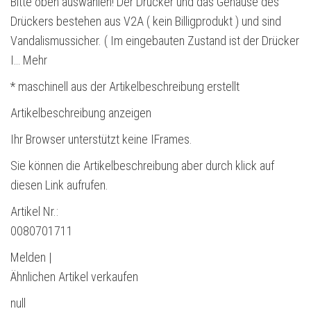
Bitte oben auswählen! Der Drücker und das Gehäuse des
Drückers bestehen aus V2A ( kein Billigprodukt ) und sind
Vandalismussicher. ( Im eingebauten Zustand ist der Drücker
I… Mehr
* maschinell aus der Artikelbeschreibung erstellt
Artikelbeschreibung anzeigen
Ihr Browser unterstützt keine IFrames.
Sie können die Artikelbeschreibung aber durch klick auf
diesen Link aufrufen.
Artikel Nr.:
0080701711
Melden |
Ähnlichen Artikel verkaufen
null