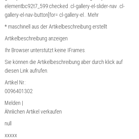
elementbc92t7_599:checked .cl-gallery-el-slider-nav .cl-
gallery-el-nav-button[for= cl-gallery-el… Mehr
* maschinell aus der Artikelbeschreibung erstellt
Artikelbeschreibung anzeigen
Ihr Browser unterstützt keine IFrames.
Sie können die Artikelbeschreibung aber durch klick auf
diesen Link aufrufen.
Artikel Nr.:
0096401302
Melden |
Ähnlichen Artikel verkaufen
null
xxxxx