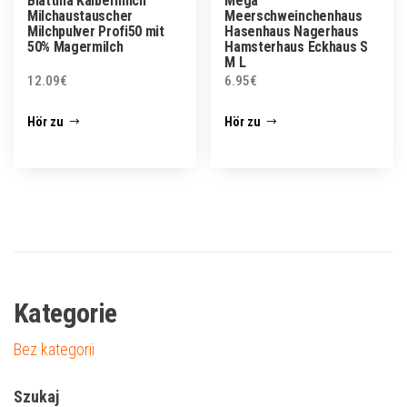
Blattina Kälbermilch
Mega
Milchaustauscher
Meerschweinchenhaus
Milchpulver Profi50 mit
Hasenhaus Nagerhaus
50% Magermilch
Hamsterhaus Eckhaus S
M L
12.09
€
6.95
€
Hör zu
Hör zu
Kategorie
Bez kategorii
Szukaj