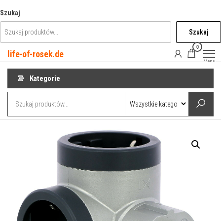
Przejdź
Szukaj
do
Szukaj
treści
0
life-of-rosek.de
Menu
Kategorie