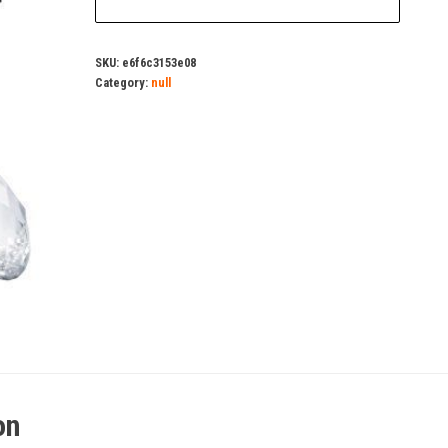
SKU:
e6f6c3153e08
Category:
null
on