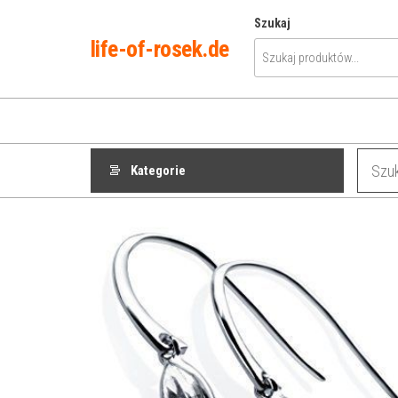
Przejdź
Szukaj
do
life-of-rosek.de
treści
Kategorie