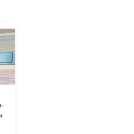
B-
et