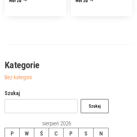
Hör zu
Hör zu
Kategorie
Bez kategorii
Szukaj
Szukaj
sierpień 2026
P
W
Ś
C
P
S
N