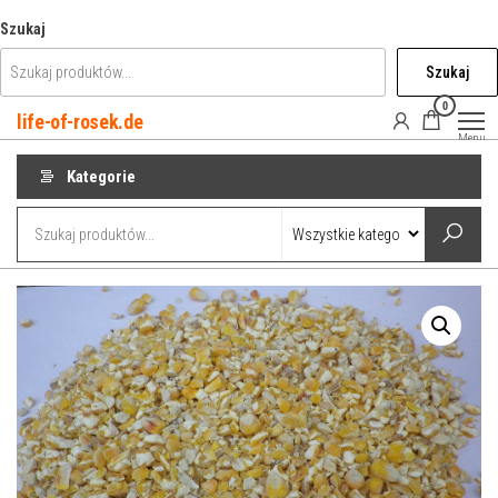
Przejdź
Szukaj
do
Szukaj
treści
0
life-of-rosek.de
Menu
Kategorie