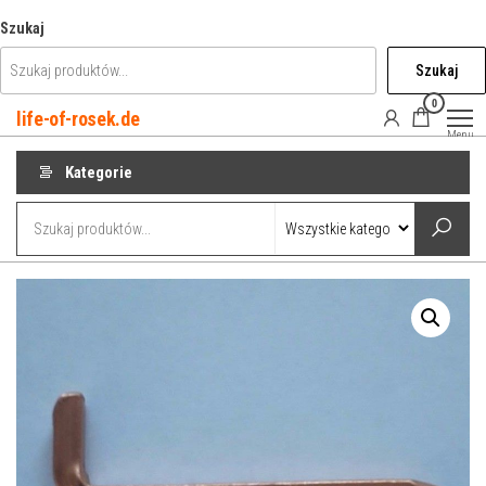
Przejdź
Szukaj
do
Szukaj
treści
0
life-of-rosek.de
Menu
Kategorie