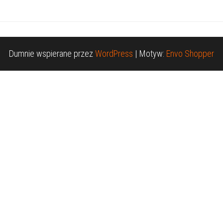
Dumnie wspierane przez
WordPress
|
Motyw:
Envo Shopper