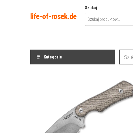
Przejdź
Szukaj
do
life-of-rosek.de
treści
Kategorie