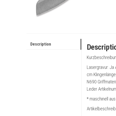
Description
Descripti
Kurzbeschreibun
Lasergravur: Ja
cm Klingenlänge:
N690 Griffmateri
Leder Artikelnu
* maschinell aus
Artikelbeschrei