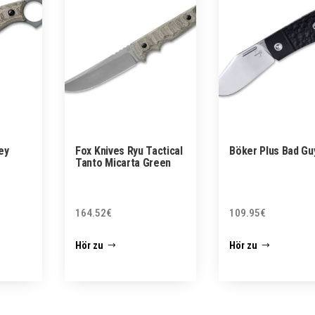
ey
Fox Knives Ryu Tactical
Böker Plus Bad Gu
Tanto Micarta Green
164.52
€
109.95
€
Hör zu
Hör zu