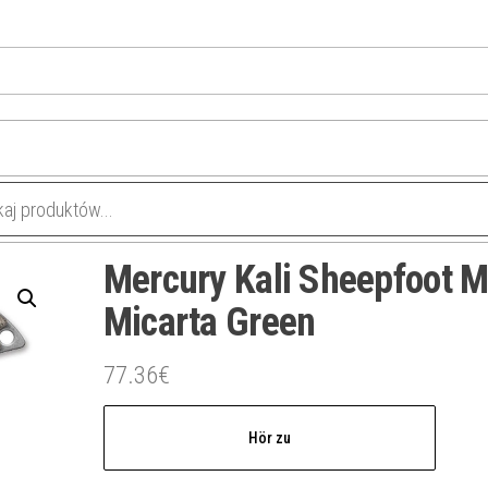
Mercury Kali Sheepfoot M
Micarta Green
77.36
€
Hör zu