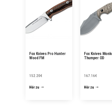
Fox Knives Pro Hunter
Fox Knives Monk
Wood FM
Thumper OD
152.20
€
167.16
€
Hör zu
Hör zu