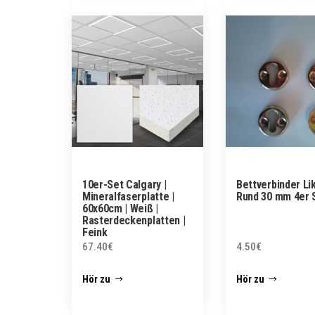
10er-Set Calgary |
Bettverbinder Li
Mineralfaserplatte |
Rund 30 mm 4er 
60x60cm | Weiß |
Rasterdeckenplatten |
Feink
67.40
€
4.50
€
Hör zu
Hör zu