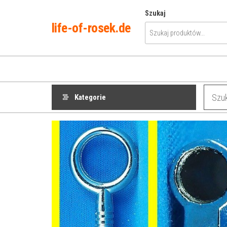
Przejdź
Szukaj
do
life-of-rosek.de
treści
Kategorie