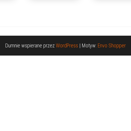
Dumnie wspierane przez
WordPress
|
Motyw:
Envo Shopper