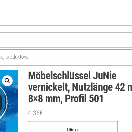
Möbelschlüssel JuNie
vernickelt, Nutzlänge 42
8×8 mm, Profil 501
4.36
€
Hör zu