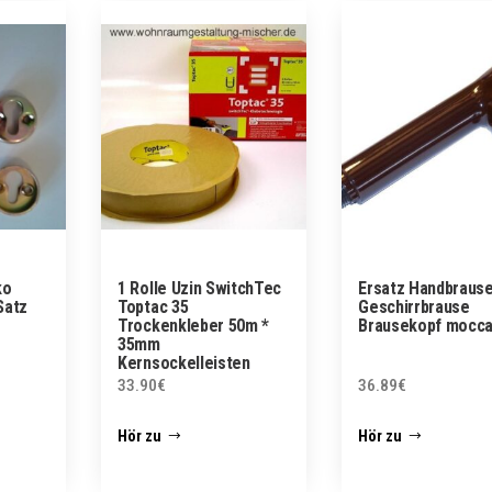
ko
1 Rolle Uzin SwitchTec
Ersatz Handbraus
Satz
Toptac 35
Geschirrbrause
Trockenkleber 50m *
Brausekopf mocc
35mm
Kernsockelleisten
Klebeband
33.90
€
36.89
€
Hör zu
Hör zu