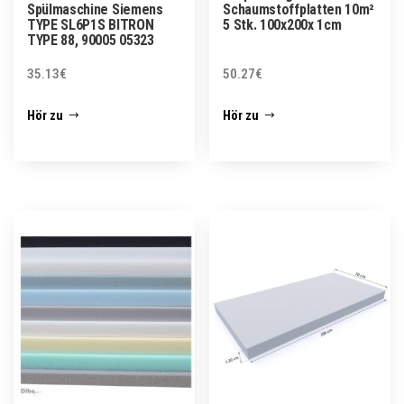
Spülmaschine Siemens
Schaumstoffplatten 10m²
TYPE SL6P1S BITRON
5 Stk. 100x200x 1cm
TYPE 88, 90005 05323
35.13
€
50.27
€
Hör zu
Hör zu