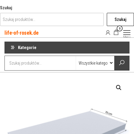
Przejdź
Szukaj
do
Szukaj
treści
0
life-of-rosek.de
Menu
Kategorie