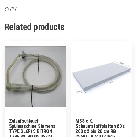
yyyyy
Related products
Zulaufschlauch
MSS e.K.
Spülmaschine Siemens
Schaumstoffplatten 60 x
TYPE SL6P1S BITRON
200 x 2 bis 20 cm RG
TYPE 88, 90005 05323
25/40 | 30/40 | 40/45