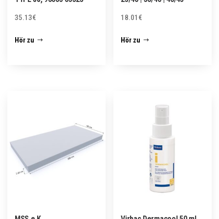
35.13
€
18.01
€
Hör zu
Hör zu
MSS e.K.
Virbac Dermacool 50 ml