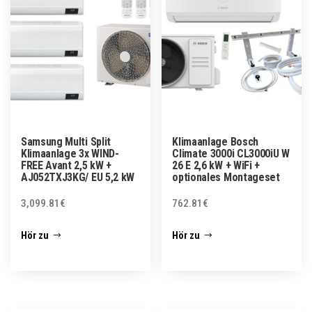
Samsung Multi Split
Klimaanlage Bosch
Klimaanlage 3x WIND-
Climate 3000i CL3000iU W
FREE Avant 2,5 kW +
26 E 2,6 kW + WiFi +
AJ052TXJ3KG/ EU 5,2 kW
optionales Montageset
3,099.81
€
762.81
€
Hör zu
Hör zu