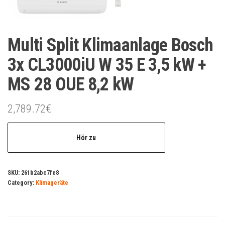
Multi Split Klimaanlage Bosch
3x CL3000iU W 35 E 3,5 kW +
MS 28 OUE 8,2 kW
2,789.72
€
Hör zu
SKU:
261b2abc7fe8
Category:
Klimageräte