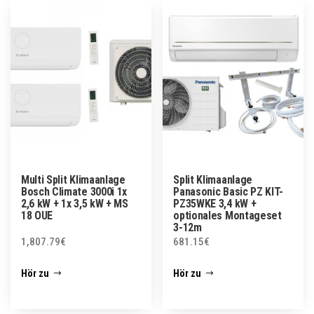
Multi Split Klimaanlage
Split Klimaanlage
Bosch Climate 3000i 1x
Panasonic Basic PZ KIT-
2,6 kW + 1x 3,5 kW + MS
PZ35WKE 3,4 kW +
18 OUE
optionales Montageset
3-12m
1,807.79
€
681.15
€
Hör zu
Hör zu