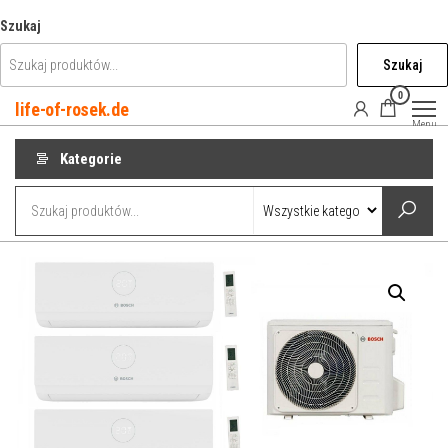
Przejdź
Szukaj
do
Szukaj
treści
0
life-of-rosek.de
Menu
Kategorie