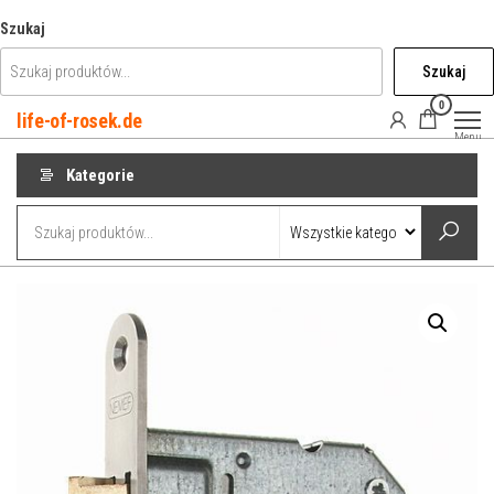
Przejdź
Szukaj
do
Szukaj
treści
0
life-of-rosek.de
Menu
Kategorie