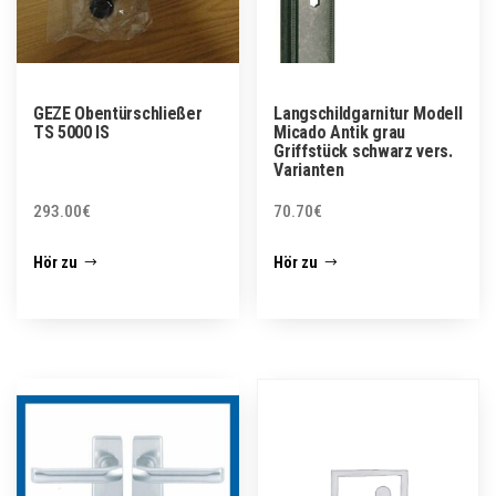
GEZE Obentürschließer
Langschildgarnitur Modell
TS 5000 IS
Micado Antik grau
Griffstück schwarz vers.
Varianten
293.00
€
70.70
€
Hör zu
Hör zu