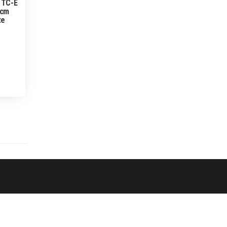
 TC-E
 cm
te