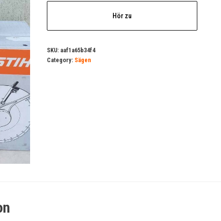
Hör zu
SKU:
aaf1a65b34f4
Category:
Sägen
on