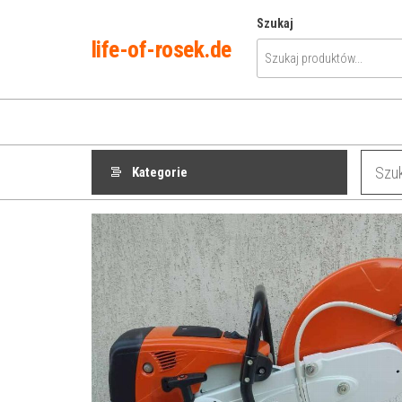
Przejdź
Szukaj
do
life-of-rosek.de
treści
Kategorie