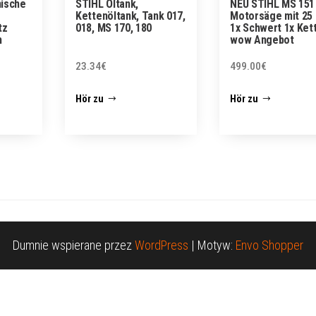
ische
STIHL Öltank,
NEU STIHL MS 151
Kettenöltank, Tank 017,
Motorsäge mit 25
tz
018, MS 170, 180
1x Schwert 1x Ket
m
wow Angebot
23.34
€
499.00
€
Hör zu
Hör zu
Dumnie wspierane przez
WordPress
|
Motyw:
Envo Shopper