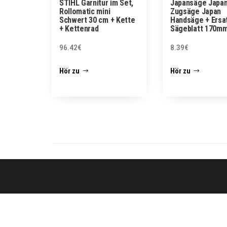
STIHL Garnitur im Set,
Japansäge Japan
Rollomatic mini
Zugsäge Japan
Schwert 30 cm + Kette
Handsäge + Ersa
+ Kettenrad
Sägeblatt 170m
96.42
€
8.39
€
Hör zu
Hör zu