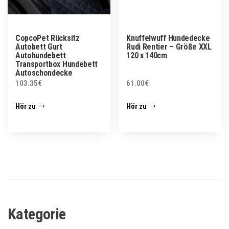
CopcoPet Rücksitz
Knuffelwuff Hundedecke
Autobett Gurt
Rudi Rentier – Größe XXL
Autohundebett
120 x 140cm
Transportbox Hundebett
Autoschondecke
103.35
€
61.00
€
Hör zu
Hör zu
Kategorie