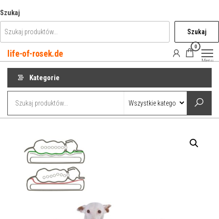
Przejdź
Szukaj
do
Szukaj
treści
0
life-of-rosek.de
Menu
Kategorie