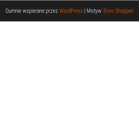
Dumnie wspierane przez
WordPress
|
Motyw:
Envo Shopper