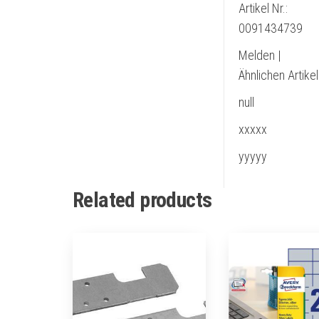
Artikel Nr.:
0091434739
Melden |
Ähnlichen Artike
null
xxxxx
yyyyy
Related products