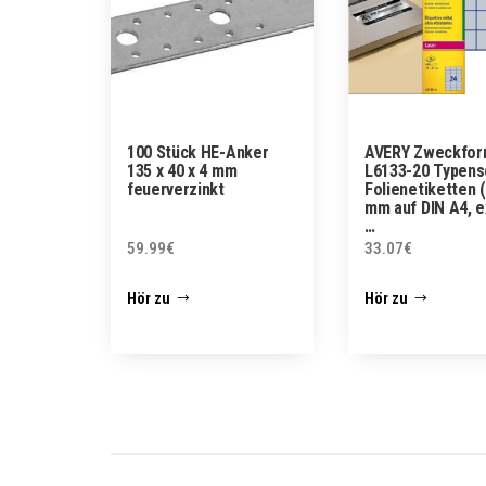
100 Stück HE-Anker
AVERY Zweckfo
135 x 40 x 4 mm
L6133-20 Typens
feuerverzinkt
Folienetiketten 
mm auf DIN A4, 
…
59.99
€
33.07
€
Hör zu
Hör zu