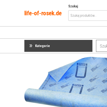
Przejdź
Szukaj
do
life-of-rosek.de
treści
Kategorie