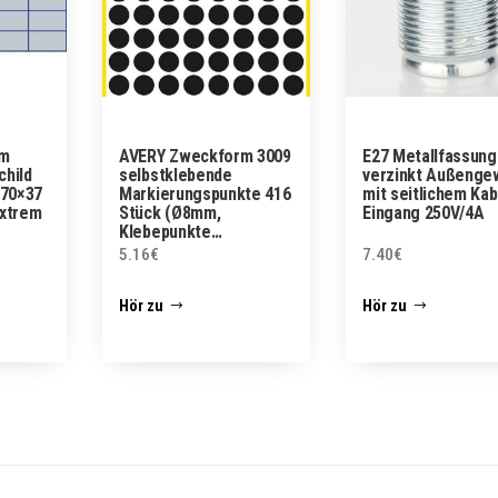
rm
AVERY Zweckform 3009
E27 Metallfassung
child
selbstklebende
verzinkt Außenge
(70×37
Markierungspunkte 416
mit seitlichem Kab
extrem
Stück (Ø8mm,
Eingang 250V/4A
Klebepunkte…
5.16
€
7.40
€
Hör zu
Hör zu