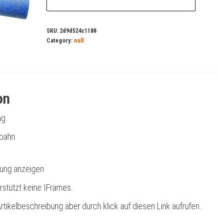
SKU:
2d9d524c1188
Category:
null
on
ng
tbahn
bung anzeigen
rstützt keine IFrames.
rtikelbeschreibung aber durch klick auf diesen Link aufrufen.