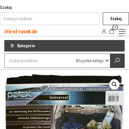
Przejdź
Szukaj
do
Szukaj
treści
0
life-of-rosek.de
Menu
Kategorie