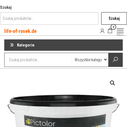
Przejdź
Szukaj
do
Szukaj
treści
0
life-of-rosek.de
Menu
Kategorie