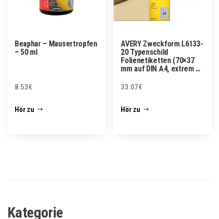
Beaphar – Mausertropfen
AVERY Zweckform L6133-
– 50 ml
20 Typenschild
Folienetiketten (70×37
mm auf DIN A4, extrem …
8.53
€
33.07
€
Hör zu
Hör zu
Kategorie