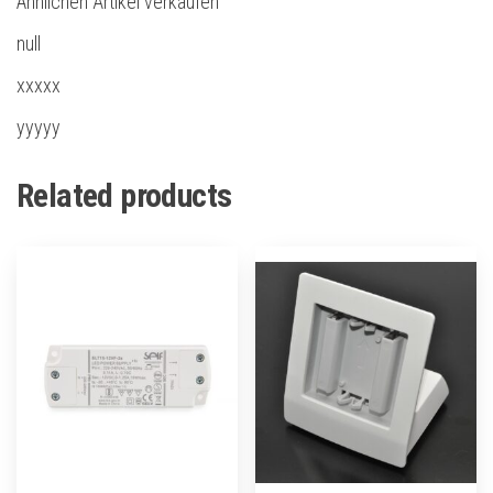
Ähnlichen Artikel verkaufen
null
xxxxx
yyyyy
Related products