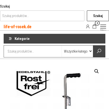
Przejdź
Szukaj
do
Szukaj
treści
0
life-of-rosek.de
Menu
Kategorie