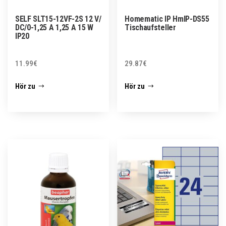
SELF SLT15-12VF-2S 12 V/
Homematic IP HmIP-DS55
DC/0-1,25 A 1,25 A 15 W
Tischaufsteller
IP20
11.99
€
29.87
€
Hör zu
Hör zu