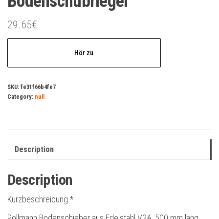
Bodenschubriegel
29.65
€
Hör zu
SKU:
fe31f66b4fe7
Category:
null
Description
Description
Kurzbeschreibung *
Pollmann Bodenschieber aus Edelstahl V2A, 500 mm lang