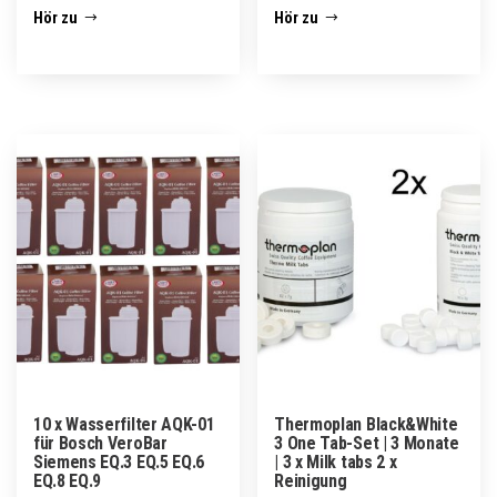
Hör zu
Hör zu
10 x Wasserfilter AQK-01
Thermoplan Black&White
für Bosch VeroBar
3 One Tab-Set | 3 Monate
Siemens EQ.3 EQ.5 EQ.6
| 3 x Milk tabs 2 x
EQ.8 EQ.9
Reinigung