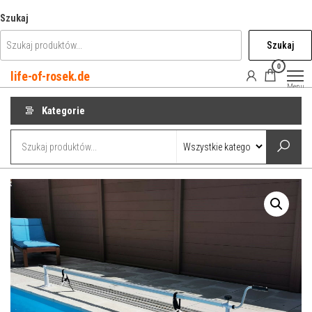
Przejdź
Szukaj
do
Szukaj
treści
0
life-of-rosek.de
Menu
Kategorie