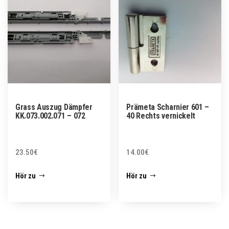
Grass Auszug Dämpfer
Prämeta Scharnier 601 –
KK.073.002.071 – 072
40 Rechts vernickelt
23.50
€
14.00
€
Hör zu
Hör zu