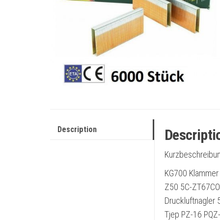
Description
Descripti
Kurzbeschreibu
KG700 Klammer 
Z50 5C-ZT67CO
Druckluftnagler
Tjep PZ-16 PQZ-