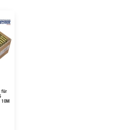
 für
5
1 10M