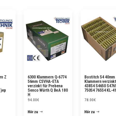
rn Z
6300 Klammern Q-6774
Bostitch S4 40mm
56mm CSVHA-ETA
Klammern verzinkt
verzinkt für Prebena
438S4 S4650 S476
Tjep
Senco Würth Q BeA 180
750S4 765S4 KL-4
H
94.00
€
78.00
€
Hör zu
Hör zu