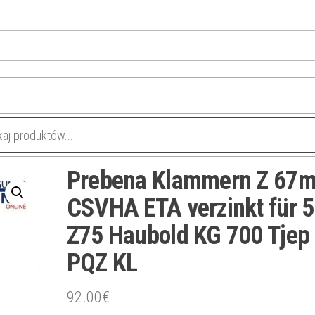
Prebena Klammern Z 67
CSVHA ETA verzinkt für 
Z75 Haubold KG 700 Tjep
PQZ KL
92.00
€