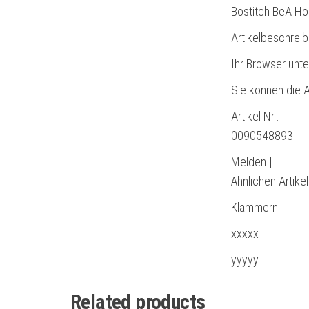
Bostitch BeA Ho
Artikelbeschrei
Ihr Browser unte
Sie können die A
Artikel Nr.:
0090548893
Melden |
Ähnlichen Artike
Klammern
xxxxx
yyyyy
Related products