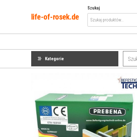
Przejdź
Szukaj
do
life-of-rosek.de
treści
Kategorie