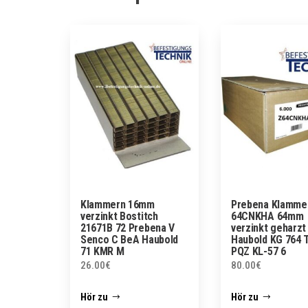
Klammern 16mm
Prebena Klamme
verzinkt Bostitch
64CNKHA 64mm
21671B 72 Prebena V
verzinkt geharzt
Senco C BeA Haubold
Haubold KG 764 
71 KMR M
PQZ KL-57 6
26.00
€
80.00
€
Hör zu
Hör zu