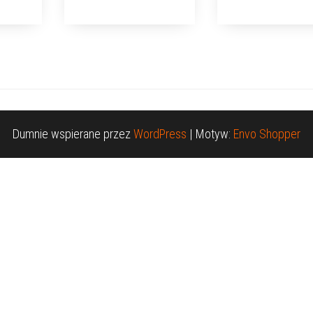
Dumnie wspierane przez
WordPress
|
Motyw:
Envo Shopper