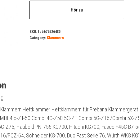
Hör zu
SKU:
feb677526435
Category:
Klammern
on
ng
Klammern Heftklammer Heftklammern für Prebana Klammergerät
MBI 4 p-ZT-50 Combi 4C-Z50 5C-ZT Combi 5G-ZT67Combi 5X-Z
 5C-Z75, Haubold PN-755 KG700, Hitachi KG700, Fasco F45C B7-5
16/PQZ-64, Schneider KG-700, Duo Fast Serie 76, Würth WKG KG