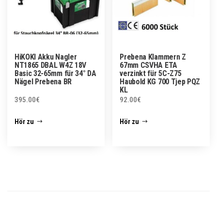
HiKOKI Akku Nagler
Prebena Klammern Z
NT1865 DBAL W4Z 18V
67mm CSVHA ETA
Basic 32-65mm für 34° DA
verzinkt für 5C-Z75
Nägel Prebena BR
Haubold KG 700 Tjep PQZ
KL
395.00
€
92.00
€
Hör zu
Hör zu