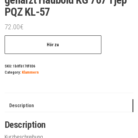
geharzt Haubold KG 767 Tjep
PQZ KL-57
72.00
€
Hör zu
SKU:
1b0fb170f036
Category:
Klammern
Description
Description
Kurzbeschreibung