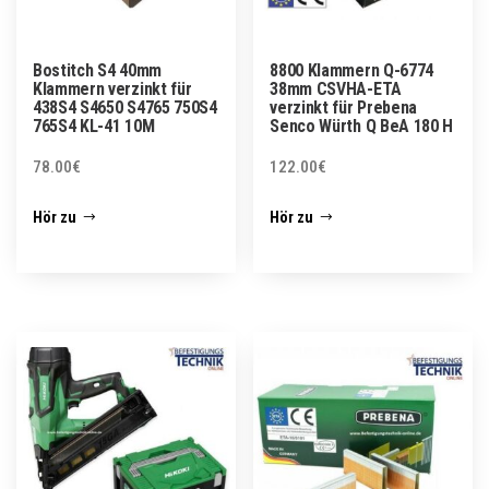
Bostitch S4 40mm
8800 Klammern Q-6774
Klammern verzinkt für
38mm CSVHA-ETA
438S4 S4650 S4765 750S4
verzinkt für Prebena
765S4 KL-41 10M
Senco Würth Q BeA 180 H
78.00
€
122.00
€
Hör zu
Hör zu