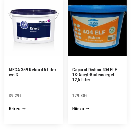
MEGA 359 Rekord 5 Liter
Caparol Disbon 404 ELF
weiß
1K-Acryl-Bodensiegel
12,5 Liter
39.29
€
179.80
€
Hör zu
Hör zu