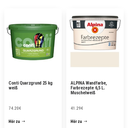
Conti Quarzgrund 25 kg
ALPINA Wandfarbe,
weiß
Farbrezepte 6,5 L.
Muschelweiß
74.20
€
41.29
€
Hör zu
Hör zu