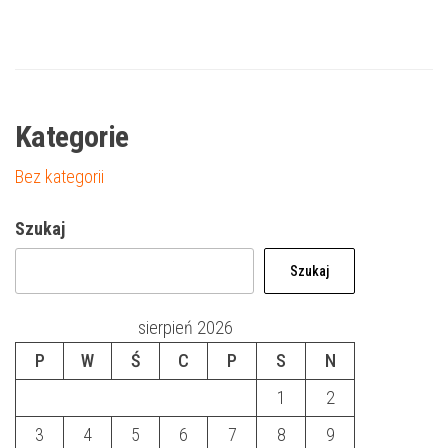
Kategorie
Bez kategorii
Szukaj
Szukaj
sierpień 2026
P
W
Ś
C
P
S
N
1
2
3
4
5
6
7
8
9