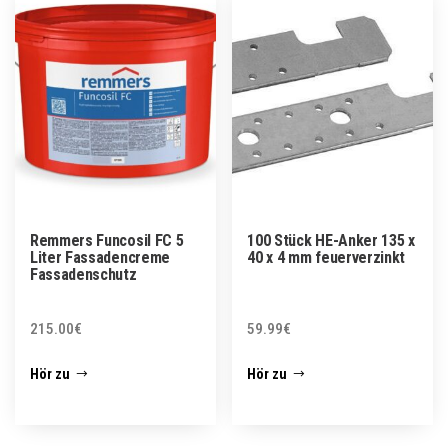
Remmers Funcosil FC 5
100 Stück HE-Anker 135 x
Liter Fassadencreme
40 x 4 mm feuerverzinkt
Fassadenschutz
215.00
€
59.99
€
Hör zu
Hör zu