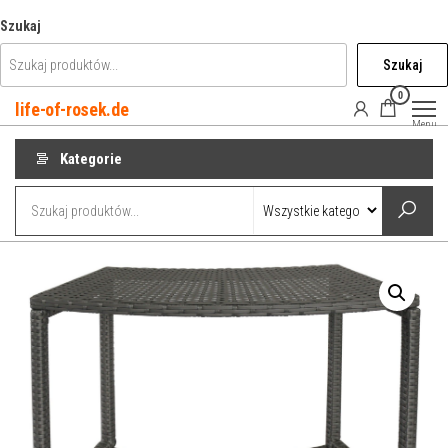
Przejdź
Szukaj
do
Szukaj
treści
0
life-of-rosek.de
Menu
Kategorie