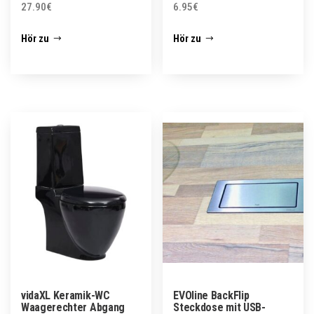
27.90
€
6.95
€
Hör zu
Hör zu
vidaXL Keramik-WC
EVOline BackFlip
Waagerechter Abgang
Steckdose mit USB-