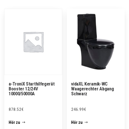
a-TroniX Starthilfegerät
vidaXL Keramik-WC
Booster 12/24V
Waagerechter Abgang
10000/50000A
Schwarz
878.52
€
246.99
€
Hör zu
Hör zu