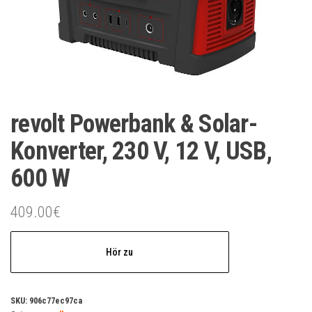
revolt Powerbank & Solar-
Konverter, 230 V, 12 V, USB,
600 W
409.00
€
Hör zu
SKU:
906c77ec97ca