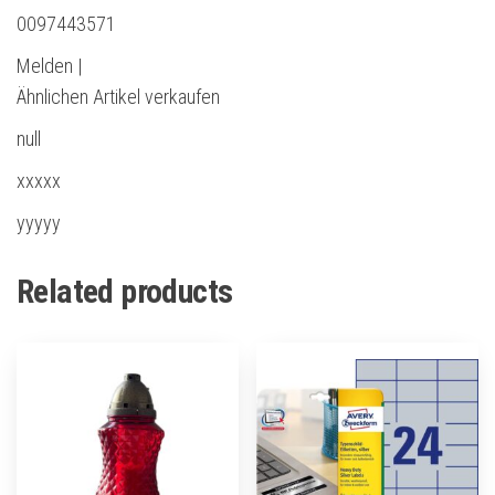
0097443571
Melden |
Ähnlichen Artikel verkaufen
null
xxxxx
yyyyy
Related products