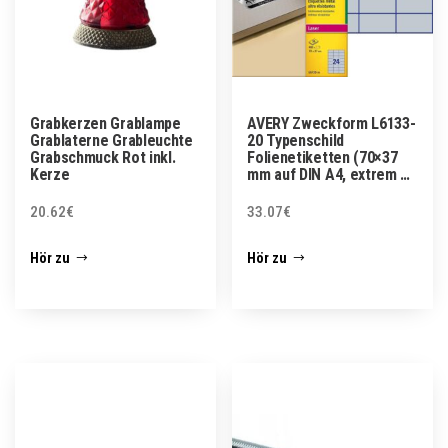
Grabkerzen Grablampe
AVERY Zweckform L6133-
Grablaterne Grableuchte
20 Typenschild
Grabschmuck Rot inkl.
Folienetiketten (70×37
Kerze
mm auf DIN A4, extrem …
20.62
€
33.07
€
Hör zu
Hör zu