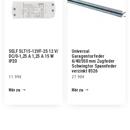
SELF SLT15-12VF-2S 12 V/
Universal
DC/0-1,25 A 1,25 A 15 W
Garagentorfeder
IP20
6/40/550 mm Zugfeder
Schwingtor Spannfeder
verzinkt 8526
11.99
€
27.90
€
Hör zu
Hör zu