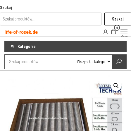
Przejdź
Szukaj
do
Szukaj
treści
0
life-of-rosek.de
Menu
Kategorie