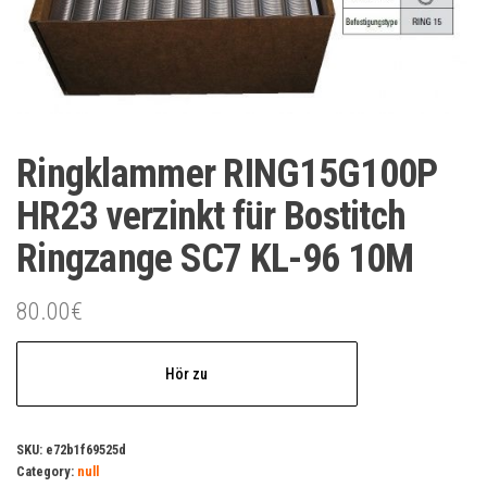
Ringklammer RING15G100P
HR23 verzinkt für Bostitch
Ringzange SC7 KL-96 10M
80.00
€
Hör zu
SKU:
e72b1f69525d
Category:
null