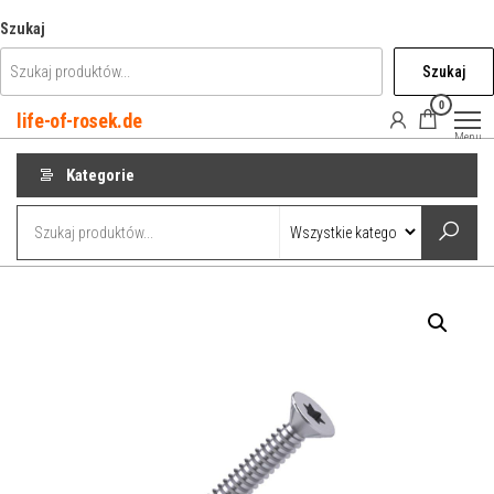
Przejdź
Szukaj
do
Szukaj
treści
0
life-of-rosek.de
Menu
Kategorie