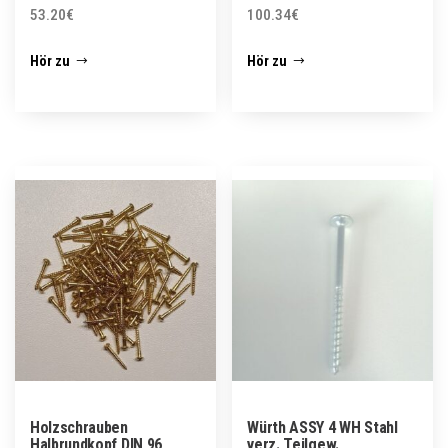
53.20
€
100.34
€
Hör zu
Hör zu
Holzschrauben
Würth ASSY 4 WH Stahl
Halbrundkopf DIN 96
verz. Teilgew.