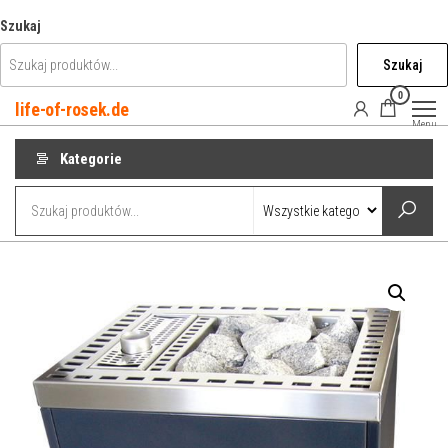
Przejdź
Szukaj
do
Szukaj
treści
0
life-of-rosek.de
Menu
Kategorie