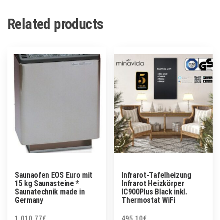
Related products
Saunaofen EOS Euro mit
Infrarot-Tafelheizung
15 kg Saunasteine *
Infrarot Heizkörper
Saunatechnik made in
IC900Plus Black inkl.
Germany
Thermostat WiFi
1,010.77
€
495.10
€