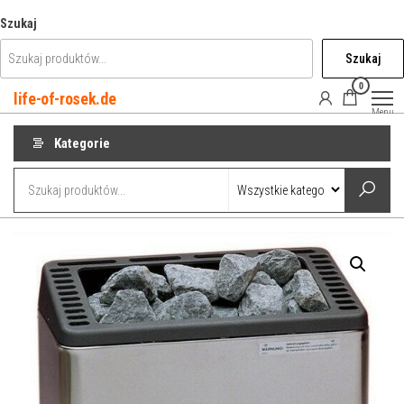
Przejdź
Szukaj
do
Szukaj
treści
0
life-of-rosek.de
Menu
Kategorie