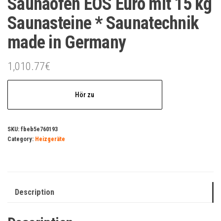
Saunaofen EOS Euro mit 15 kg
Saunasteine * Saunatechnik
made in Germany
1,010.77
€
Hör zu
SKU:
fbeb5e760193
Category:
Heizgeräte
Description