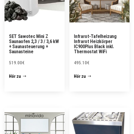
SET Sawotec Mini Z
Infrarot-Tafelheizung
Saunaofen 2,3 / 3 / 3,6 kW
Infrarot Heizkörper
+ Saunasteuerung +
IC900Plus Black inkl.
Saunasteine
Thermostat WiFi
519.00
€
495.10
€
Hör zu
Hör zu