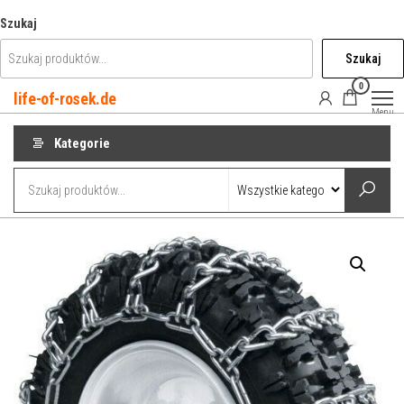
Przejdź
Szukaj
do
Szukaj
treści
0
life-of-rosek.de
Menu
Kategorie