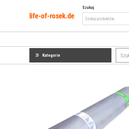
Przejdź
Szukaj
do
life-of-rosek.de
treści
Kategorie