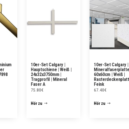
minium
10er-Set Calgary |
10er-Set Calgary |
ter
Hauptschiene | Weiß |
Mineralfaserplatte
7898
24x32x3750mm |
60x60cm | Weiß |
Tragprofil | Mineral
Rasterdeckenplatt
Faser A
Feink
75.80
€
67.40
€
Hör zu
Hör zu