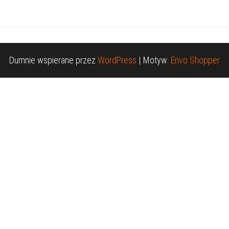
Dumnie wspierane przez
WordPress
|
Motyw:
Envo Shopper