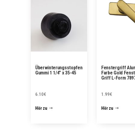
Überwinterungsstopfen
Fenstergriff Alu
Gummi 1 1/4″ x 35-45
Farbe Gold Fens
Griff L-Form 789
6.10
€
1.99
€
Hör zu
Hör zu