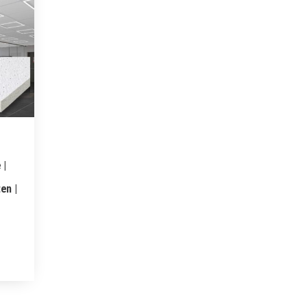
 |
en |