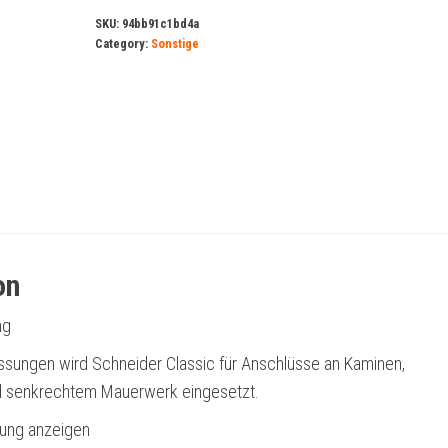
SKU:
94bb91c1bd4a
Category:
Sonstige
on
ng
ssungen wird Schneider Classic für Anschlüsse an Kaminen,
 senkrechtem Mauerwerk eingesetzt.
bung anzeigen