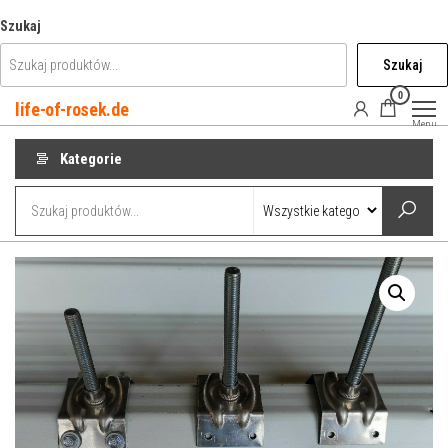
Przejdź
Szukaj
do
Szukaj
treści
0
life-of-rosek.de
Menu
Kategorie