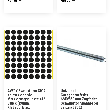
Hör zu
Hör zu
AVERY Zweckform 3009
Universal
selbstklebende
Garagentorfeder
Markierungspunkte 416
6/40/550 mm Zugfeder
Stück (Ø8mm,
Schwingtor Spannfeder
Klebepunkte…
verzinkt 8526