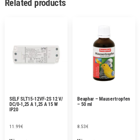
Related products
SELF SLT15-12VF-2S 12 V/
Beaphar – Mausertropfen
DC/0-1,25 A 1,25 A 15 W
– 50 ml
IP20
11.99
€
8.53
€