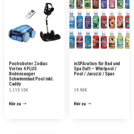
Poolroboter Zodiac
inSPAration für Bad und
Vortex 4 PLUS
Spa Duft – Whirlpool /
Bodensauger
Pool / Jacuzzi / Spas
Schwimmbad Pool inkl.
Caddy
1,113.10
€
19.90
€
Hör zu
Hör zu