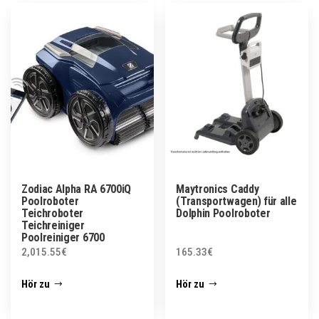
Zodiac Alpha RA 6700iQ
Maytronics Caddy
Poolroboter
(Transportwagen) für alle
Teichroboter
Dolphin Poolroboter
Teichreiniger
Poolreiniger 6700
2,015.55
€
165.33
€
Hör zu
Hör zu