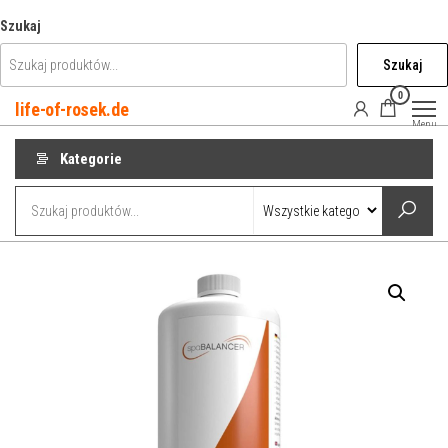
Przejdź
Szukaj
do
Szukaj
treści
0
life-of-rosek.de
Menu
Kategorie