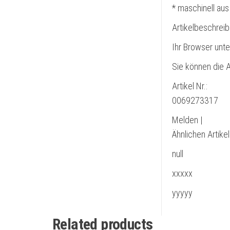
* maschinell aus
Artikelbeschrei
Ihr Browser unte
Sie können die A
Artikel Nr.:
0069273317
Melden |
Ähnlichen Artike
null
xxxxx
yyyyy
Related products