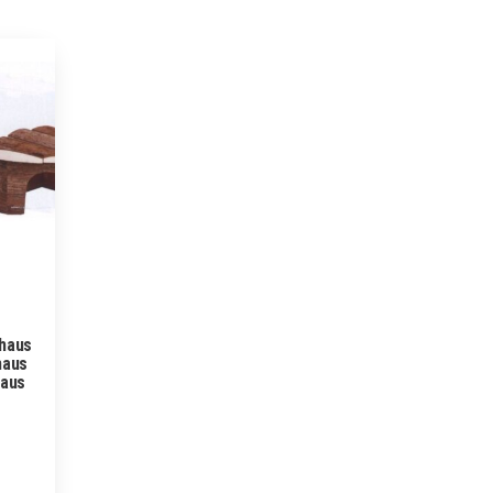
haus
haus
haus