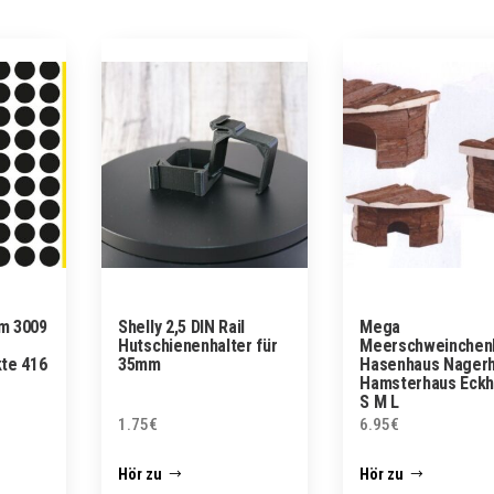
m 3009
Shelly 2,5 DIN Rail
Mega
Hutschienenhalter für
Meerschweinchen
te 416
35mm
Hasenhaus Nager
Hamsterhaus Eck
S M L
1.75
€
6.95
€
Hör zu
Hör zu