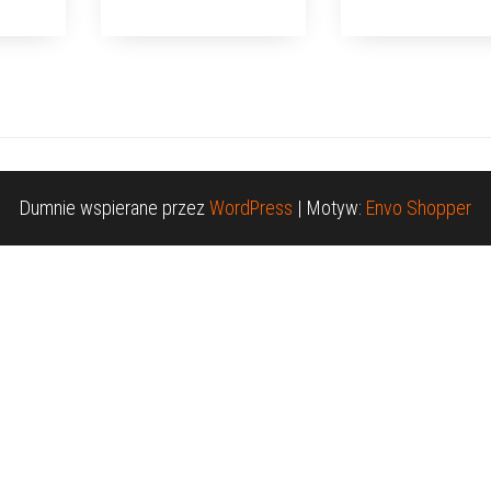
Dumnie wspierane przez
WordPress
|
Motyw:
Envo Shopper