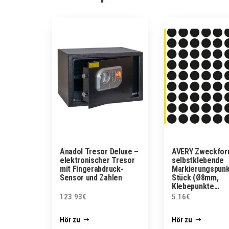
Anadol Tresor Deluxe –
AVERY Zweckfor
elektronischer Tresor
selbstklebende
mit Fingerabdruck-
Markierungspunk
Sensor und Zahlen
Stück (Ø8mm,
Klebepunkte…
123.93
€
5.16
€
Hör zu
Hör zu