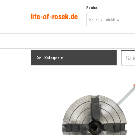
Przejdź
Szukaj
do
life-of-rosek.de
treści
Kategorie