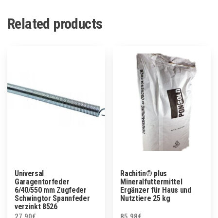
Related products
Universal
Rachitin® plus
Garagentorfeder
Mineralfuttermittel
6/40/550 mm Zugfeder
Ergänzer für Haus und
Schwingtor Spannfeder
Nutztiere 25 kg
verzinkt 8526
27.90
€
85.98
€