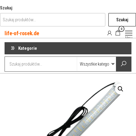
Przejdź
Szukaj
do
Szukaj
treści
0
life-of-rosek.de
Menu
Kategorie