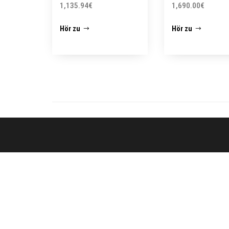
1,135.94
€
1,690.00
€
Hör zu
Hör zu