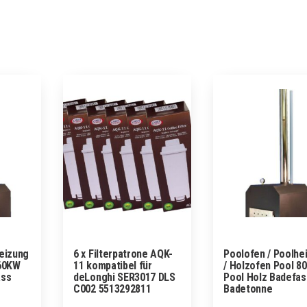
heizung
6 x Filterpatrone AQK-
Poolofen / Poolhe
 60KW
11 kompatibel für
/ Holzofen Pool 8
ass
deLonghi SER3017 DLS
Pool Holz Badefas
C002 5513292811
Badetonne