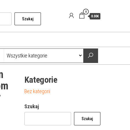
0
0.00€
Szukaj
n
Kategorie
om
Bez kategorii
r
Szukaj
Szukaj