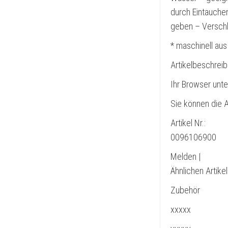
durch Eintauchen
geben – Verschl
* maschinell aus
Artikelbeschrei
Ihr Browser unte
Sie können die A
Artikel Nr.:
0096106900
Melden |
Ähnlichen Artike
Zubehör
xxxxx