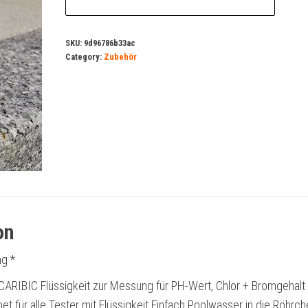
SKU:
9d96786b33ac
Category:
Zubehör
on
g *
CARIBIC Flüssigkeit zur Messung für PH-Wert, Chlor + Bromgehalt
t für alle Tester mit Flüssigkeit Einfach Poolwasser in die Röhrc