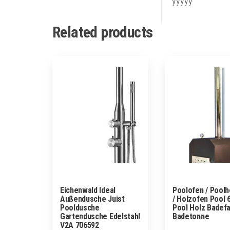
yyyyy
Related products
Eichenwald Ideal
Poolofen / Pool
Außendusche Juist
/ Holzofen Pool
Pooldusche
Pool Holz Badef
Gartendusche Edelstahl
Badetonne
V2A 706592