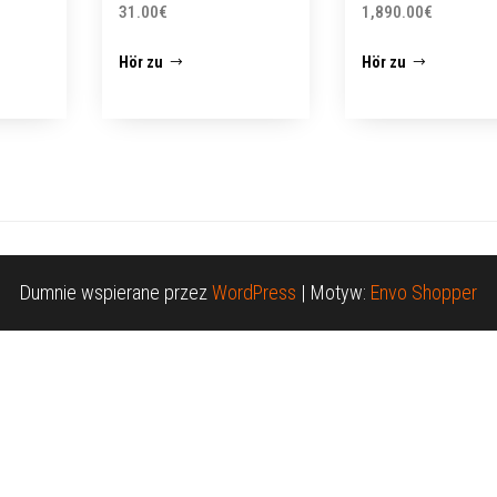
31.00
€
1,890.00
€
Hör zu
Hör zu
Dumnie wspierane przez
WordPress
|
Motyw:
Envo Shopper