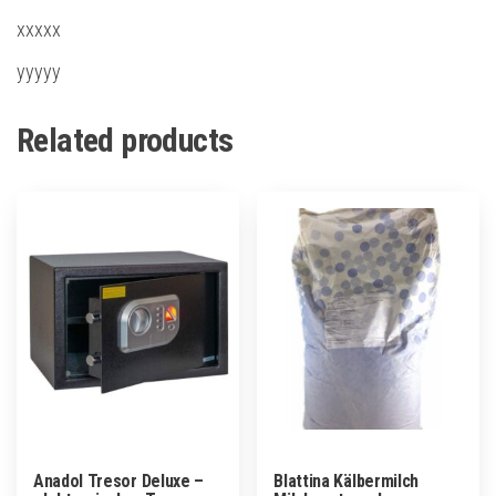
xxxxx
yyyyy
Related products
Anadol Tresor Deluxe –
Blattina Kälbermilch