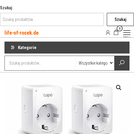
Przejdź
Szukaj
do
Szukaj
treści
0
life-of-rosek.de
Menu
Kategorie