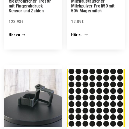
elektronischer Tresor
Milchaustauscher
mit Fingerabdruck-
Milchpulver Profi50 mit
Sensor und Zahlen
50% Magermilch
123.93
€
12.09
€
Hör zu
Hör zu